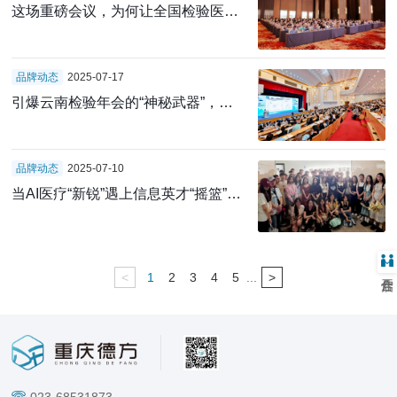
这场重磅会议，为何让全国检验医学
领域专家集体关注“AI辅助诊断”？
品牌动态
2025-07-17
引爆云南检验年会的“神秘武器”，竟
是它？
品牌动态
2025-07-10
当AI医疗“新锐”遇上信息英才“摇篮”：
这场“双向奔赴”，不止是合作！
<
1
2
3
4
5
...
>